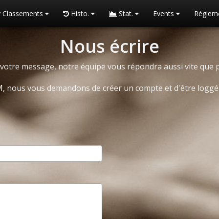
Classements
Histo.
Stat.
Events
Réglem
Nous écrire
votre message, notre équipe vous répondra aussi vite que 
M, nous vous demandons de créer un compte et d'être loggé 