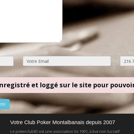
Email
Vo
 enregistré et loggé sur le site pour pouv
pte
Votre Club Poker Montalbanais depuis 2007
Le pokerclub82 est une association loi 1901, à but non lucratif